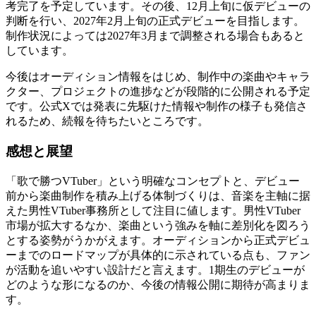
考完了を予定しています。その後、12月上旬に仮デビューの
判断を行い、2027年2月上旬の正式デビューを目指します。
制作状況によっては2027年3月まで調整される場合もあると
しています。
今後はオーディション情報をはじめ、制作中の楽曲やキャラ
クター、プロジェクトの進捗などが段階的に公開される予定
です。公式Xでは発表に先駆けた情報や制作の様子も発信さ
れるため、続報を待ちたいところです。
感想と展望
「歌で勝つVTuber」という明確なコンセプトと、デビュー
前から楽曲制作を積み上げる体制づくりは、音楽を主軸に据
えた男性VTuber事務所として注目に値します。男性VTuber
市場が拡大するなか、楽曲という強みを軸に差別化を図ろう
とする姿勢がうかがえます。オーディションから正式デビュ
ーまでのロードマップが具体的に示されている点も、ファン
が活動を追いやすい設計だと言えます。1期生のデビューが
どのような形になるのか、今後の情報公開に期待が高まりま
す。