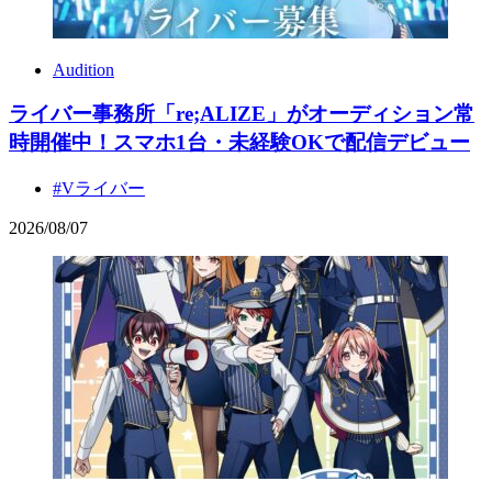
Audition
ライバー事務所「re;ALIZE」がオーディション常
時開催中！スマホ1台・未経験OKで配信デビュー
#Vライバー
2026
/
08
/
07