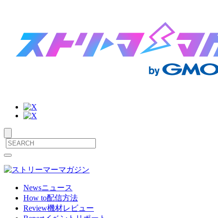
サ
メ
ニ
イ
ュ
ト
ー
News
ニュース
を
How to
配信方法
内
開
Review
機材レビュー
閉
メ