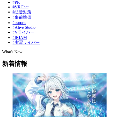
#PR
#VRChat
#防音対策
#事前準備
#esports
#Alive Studio
#Vライバー
#IRIAM
#実写ライバー
What's New
新着情報