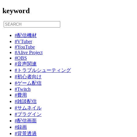
keyword
#配信機材
#VTuber
#YouTube
#Alive Project
#OBS
#音声関連
#トラブルシューティング
#初心者向け
#ゲーム配信
#Twitch
#費用
#雑談配信
#サムネイル
#プラグイン
#配信画面
#録画
#背景透過