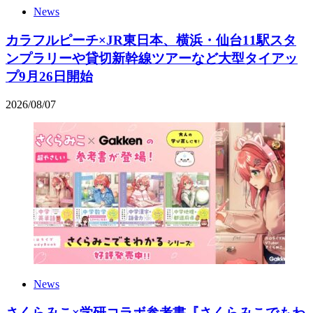
News
カラフルピーチ×JR東日本、横浜・仙台11駅スタ
ンプラリーや貸切新幹線ツアーなど大型タイアッ
プ9月26日開始
2026
/
08
/
07
News
さくらみこ×学研コラボ参考書『さくらみこでもわ