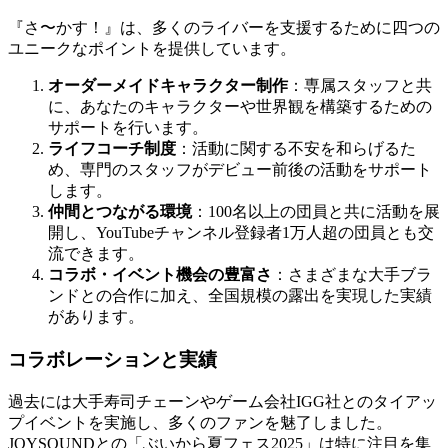
『さ〜かす！』は、多くのライバーを支援するために四つの
ユニークなポイントを提供しています。
オーダーメイドキャラクター制作
：専属スタッフと共
に、あなたのキャラクターや世界観を構築するための
サポートを行います。
ライフコーチ制度
：活動に関する不安を和らげるた
め、専門のスタッフがデビュー前後の活動をサポート
します。
仲間とつながる環境
：100名以上の団員と共に活動を展
開し、YouTubeチャンネル登録者1万人超の団員とも交
流できます。
コラボ・イベント機会の豊富さ
：さまざまな大手ブラ
ンドとの合作に加え、全国規模の露出を実現した実績
があります。
コラボレーションと実績
過去には大手寿司チェーンやゲーム会社IGG社とのタイアッ
プイベントを実施し、多くのファンを魅了しました。
JOYSOUNDとの「ぶいから夏フェス2025」は特に注目を集