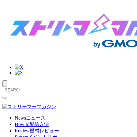
サ
メ
ニ
イ
ュ
ト
ー
News
ニュース
を
How to
配信方法
内
開
Review
機材レビュー
閉
メ