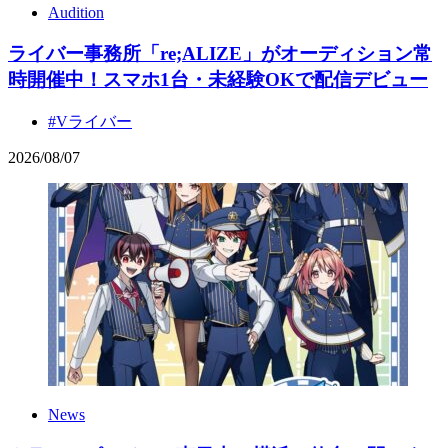
Audition
ライバー事務所「re;ALIZE」がオーディション常
時開催中！スマホ1台・未経験OKで配信デビュー
#Vライバー
2026
/
08
/
07
News