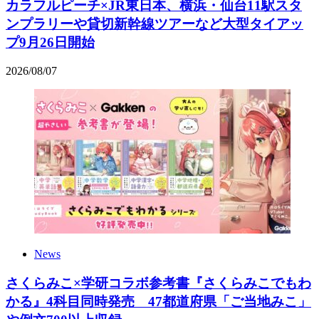
カラフルピーチ×JR東日本、横浜・仙台11駅スタ
ンプラリーや貸切新幹線ツアーなど大型タイアッ
プ9月26日開始
2026
/
08
/
07
News
さくらみこ×学研コラボ参考書『さくらみこでもわ
かる』4科目同時発売 47都道府県「ご当地みこ」