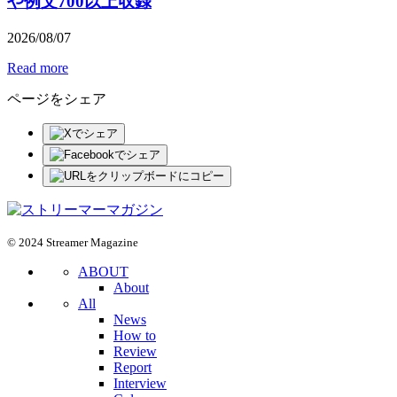
や例文700以上収録
2026
/
08
/
07
Read more
ページをシェア
© 2024 Streamer Magazine
ABOUT
About
All
News
How to
Review
Report
Interview