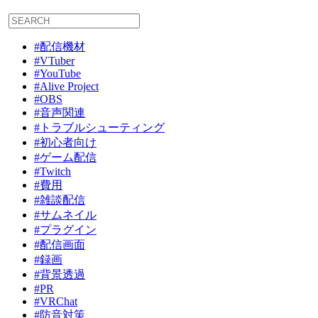
#配信機材
#VTuber
#YouTube
#Alive Project
#OBS
#音声関連
#トラブルシューティング
#初心者向け
#ゲーム配信
#Twitch
#費用
#雑談配信
#サムネイル
#プラグイン
#配信画面
#録画
#背景透過
#PR
#VRChat
#防音対策