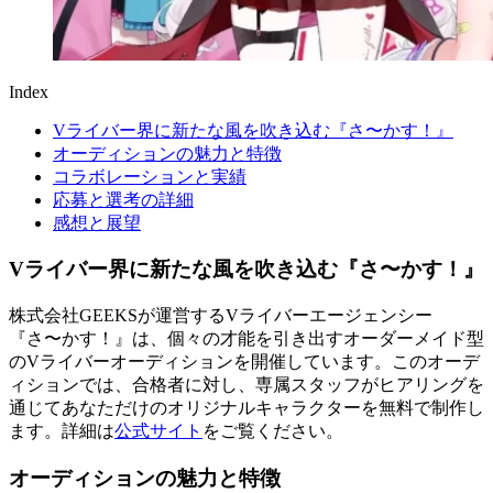
Index
Vライバー界に新たな風を吹き込む『さ〜かす！』
オーディションの魅力と特徴
コラボレーションと実績
応募と選考の詳細
感想と展望
Vライバー界に新たな風を吹き込む『さ〜かす！』
株式会社GEEKSが運営するVライバーエージェンシー
『さ〜かす！』は、個々の才能を引き出すオーダーメイド型
のVライバーオーディションを開催しています。このオーデ
ィションでは、合格者に対し、専属スタッフがヒアリングを
通じてあなただけのオリジナルキャラクターを無料で制作し
ます。詳細は
公式サイト
をご覧ください。
オーディションの魅力と特徴