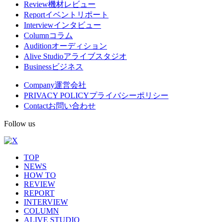
Review
機材レビュー
閉
メ
Report
イベントリポート
Interview
インタビュー
ニ
Column
コラム
ュ
Audition
オーディション
Alive Studio
アライブスタジオ
ー
Business
ビジネス
Company
運営会社
PRIVACY POLICY
プライバシーポリシー
Contact
お問い合わせ
Follow us
TOP
NEWS
HOW TO
REVIEW
REPORT
INTERVIEW
COLUMN
ALIVE STUDIO