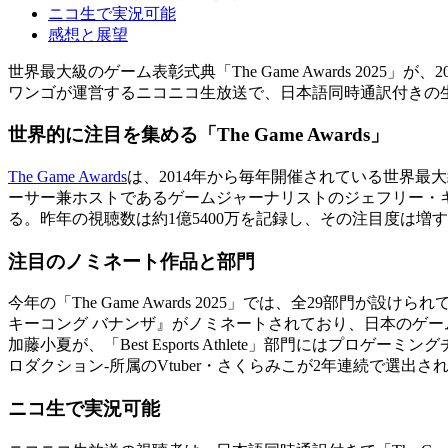
ニコ生で実況可能
感想と展望
世界最大級のゲーム表彰式典「The Game Awards 20
ワンゴが運営するニコニコ生放送で、日本語同時通訳付きの
世界的に注目を集める「The Game Awards」
The Game Awards
は、2014年から毎年開催されている世界
ーサー兼ホストであるゲームジャーナリストのジェフリー・
る。昨年の視聴数は約1億5400万を記録し、その注目度は増
注目のノミネート作品と部門
今年の「The Game Awards 2025」では、全29部門が
キーコング バナンザ』がノミネートされており、日本のゲーム業界に
加藤小夏が、「Best Esports Athlete」部門にはプロゲーミング
ロダクション-所属のVtuber・さくらみこが2年連続で選出さ
ニコ生で実況可能