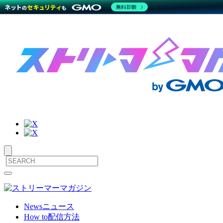
無料診断
サ
メ
ニ
イ
ュ
ト
ー
News
ニュース
を
How to
配信方法
内
開