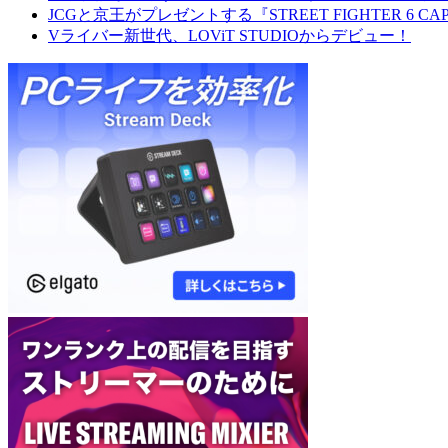
JCGと京王がプレゼントする『STREET FIGHTER 6 CAPCOM
Vライバー新世代、LOViT STUDIOからデビュー！
Elgato:PC
YAMAHA:PC