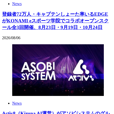
News
登録者72万人・キャプテンしょーた率いるEDGE
がKONAMI eスポーツ学院でコラボオープンスク
ール全3回開催、8月23日・9月19日・10月24日
2026
/
08
/
06
News
Activ8（Kizuna AI運営）がアソビシステムのグル