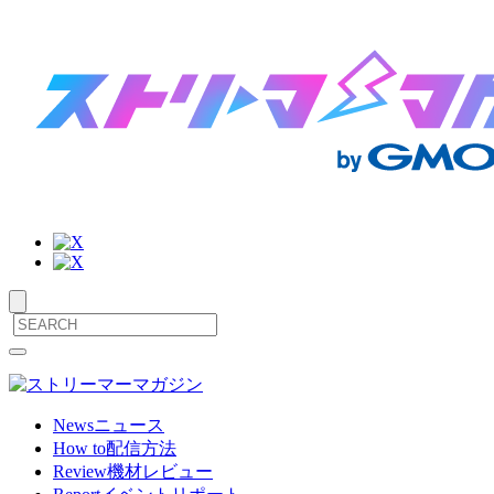
サ
メ
ニ
イ
ュ
ト
ー
News
ニュース
を
How to
配信方法
内
開
Review
機材レビュー
閉
メ