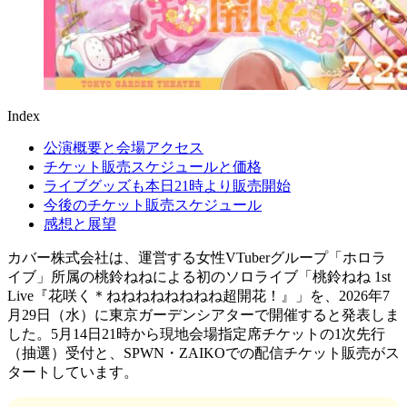
Index
公演概要と会場アクセス
チケット販売スケジュールと価格
ライブグッズも本日21時より販売開始
今後のチケット販売スケジュール
感想と展望
カバー株式会社は、運営する女性VTuberグループ「ホロラ
イブ」所属の桃鈴ねねによる初のソロライブ「桃鈴ねね 1st
Live『花咲く＊ねねねねねねねね超開花！』」を、2026年7
月29日（水）に東京ガーデンシアターで開催すると発表しま
した。5月14日21時から現地会場指定席チケットの1次先行
（抽選）受付と、SPWN・ZAIKOでの配信チケット販売がス
タートしています。