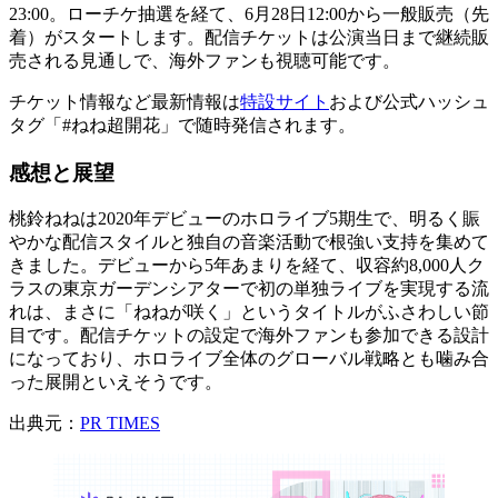
23:00。ローチケ抽選を経て、6月28日12:00から一般販売（先
着）がスタートします。配信チケットは公演当日まで継続販
売される見通しで、海外ファンも視聴可能です。
チケット情報など最新情報は
特設サイト
および公式ハッシュ
タグ「#ねね超開花」で随時発信されます。
感想と展望
桃鈴ねねは2020年デビューのホロライブ5期生で、明るく賑
やかな配信スタイルと独自の音楽活動で根強い支持を集めて
きました。デビューから5年あまりを経て、収容約8,000人ク
ラスの東京ガーデンシアターで初の単独ライブを実現する流
れは、まさに「ねねが咲く」というタイトルがふさわしい節
目です。配信チケットの設定で海外ファンも参加できる設計
になっており、ホロライブ全体のグローバル戦略とも噛み合
った展開といえそうです。
出典元：
PR TIMES