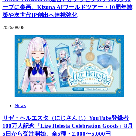
ープに参画、Kizuna AIワールドツアー・10周年施
策や次世代IP創出へ連携強化
2026
/
08
/
06
News
リゼ・ヘルエスタ（にじさんじ）YouTube登録者
100万人記念「Lize Helesta Celebration Goods」8月
5日から受注開始、全5種・2,000〜5,000円