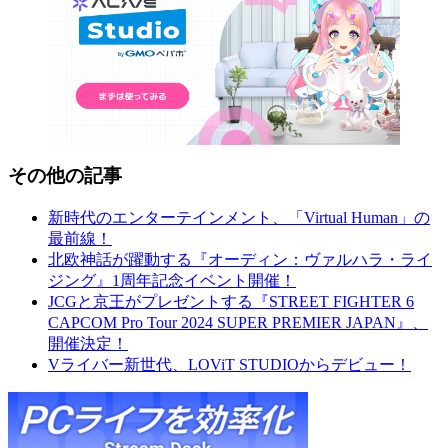
その他の記事
新時代のエンターテインメント、「Virtual Human」の
最前線！
北欧神話が躍動する『オーディン：ヴァルハラ・ライ
ジング』1周年記念イベント開催！
JCGと京王がプレゼントする『STREET FIGHTER 6
CAPCOM Pro Tour 2024 SUPER PREMIER JAPAN』、
開催決定！
Vライバー新世代、LOViT STUDIOからデビュー！
Elgato:SP