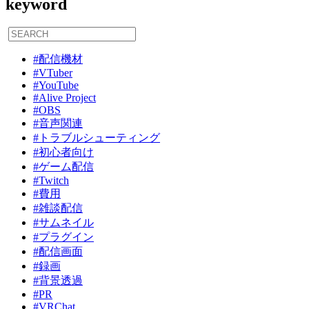
keyword
#配信機材
#VTuber
#YouTube
#Alive Project
#OBS
#音声関連
#トラブルシューティング
#初心者向け
#ゲーム配信
#Twitch
#費用
#雑談配信
#サムネイル
#プラグイン
#配信画面
#録画
#背景透過
#PR
#VRChat