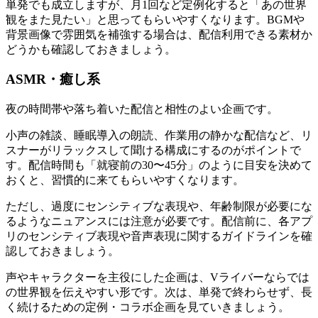
単発でも成立しますが、月1回など定例化すると「あの世界
観をまた見たい」と思ってもらいやすくなります。BGMや
背景画像で雰囲気を補強する場合は、配信利用できる素材か
どうかも確認しておきましょう。
ASMR・癒し系
夜の時間帯や落ち着いた配信と相性のよい企画です。
小声の雑談、睡眠導入の朗読、作業用の静かな配信など、リ
スナーがリラックスして聞ける構成にするのがポイントで
す。配信時間も「就寝前の30〜45分」のように目安を決めて
おくと、習慣的に来てもらいやすくなります。
ただし、過度にセンシティブな表現や、年齢制限が必要にな
るようなニュアンスには注意が必要です。配信前に、各アプ
リのセンシティブ表現や音声表現に関するガイドラインを確
認しておきましょう。
声やキャラクターを主役にした企画は、Vライバーならでは
の世界観を伝えやすい形です。次は、単発で終わらせず、長
く続けるための定例・コラボ企画を見ていきましょう。