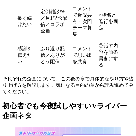
コメント
定例雑談枠
で近況共
○枠名と
長く続
／月1記念配
有・次回
進行を固
けたい
信／コラボ
テーマ募
定
企画
集
◎話す内
感謝を
ふり返り配
コメント
容を箇条
伝えた
信／ありが
で思い出
書きにす
い
とう配信
を共有
る
それぞれの企画について、この後の章で具体的なやり方や盛
り上げ方を解説します。気になる目的の章から読み進めてみ
てください。
初心者でも今夜試しやすいVライバー
企画ネタ