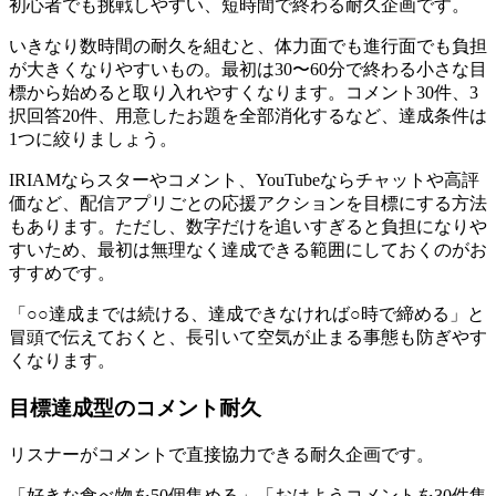
初心者でも挑戦しやすい、短時間で終わる耐久企画です。
いきなり数時間の耐久を組むと、体力面でも進行面でも負担
が大きくなりやすいもの。最初は30〜60分で終わる小さな目
標から始めると取り入れやすくなります。コメント30件、3
択回答20件、用意したお題を全部消化するなど、達成条件は
1つに絞りましょう。
IRIAMならスターやコメント、YouTubeならチャットや高評
価など、配信アプリごとの応援アクションを目標にする方法
もあります。ただし、数字だけを追いすぎると負担になりや
すいため、最初は無理なく達成できる範囲にしておくのがお
すすめです。
「○○達成までは続ける、達成できなければ○時で締める」と
冒頭で伝えておくと、長引いて空気が止まる事態も防ぎやす
くなります。
目標達成型のコメント耐久
リスナーがコメントで直接協力できる耐久企画です。
「好きな食べ物を50個集める」「おはようコメントを30件集