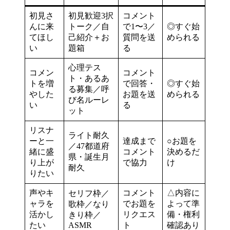
初見さ
初見歓迎3択
コメント
んに来
トーク／自
で1〜3／
◎すぐ始
てほし
己紹介＋お
質問を送
められる
い
題箱
る
心理テス
コメン
コメント
ト・あるあ
トを増
で回答・
◎すぐ始
る募集／呼
やした
お題を送
められる
び名ルーレ
い
る
ット
リスナ
ライト耐久
ーと一
達成まで
○お題を
／47都道府
緒に盛
コメント
決めるだ
県・誕生月
り上が
で協力
け
耐久
りたい
声やキ
コメント
△内容に
セリフ枠／
ャラを
でお題を
よって準
歌枠／なり
活かし
リクエス
備・権利
きり枠／
たい
ASMR
ト
確認あり