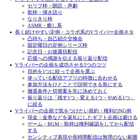
セリフ枠・朗読・声劇
歌枠・弾き語り
なりきり枠
ASMR・癒し系
長く続けやすい定例・コラボ系のVライバー企画ネタ
凸待ち・自己紹介交換会
固定曜日の定例シリーズ枠
記念日・お披露目配信
応援への感謝を伝える振り返り配信
Vライバーの企画を成功させる5つのコツ
目的を1つに絞って企画を選ぶ
使っている配信アプリの特徴に合わせる
参加方法をひとことで説明できる形にする
撤退条件と切替案を先に決めておく
振り返りは「残す1つ・変える1つ・やめる1つ」
に絞る
Vライバーの企画で気をつけたい規約・権利のNG例
現金・金券などを返礼にしたギフト企画は避ける
ゲーム・BGM・歌枠は権利確認をしてから配信
する
センシティブ表現や長時間配信は無理のない範囲