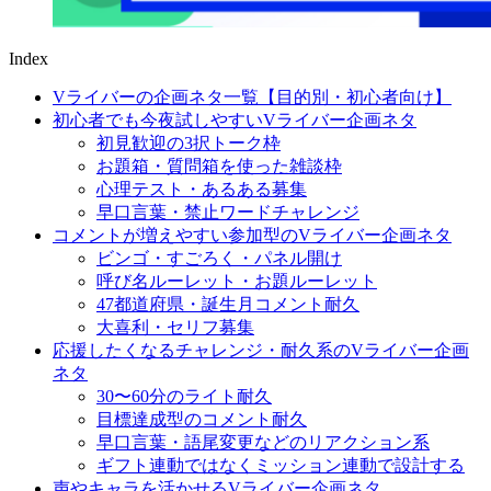
Index
Vライバーの企画ネタ一覧【目的別・初心者向け】
初心者でも今夜試しやすいVライバー企画ネタ
初見歓迎の3択トーク枠
お題箱・質問箱を使った雑談枠
心理テスト・あるある募集
早口言葉・禁止ワードチャレンジ
コメントが増えやすい参加型のVライバー企画ネタ
ビンゴ・すごろく・パネル開け
呼び名ルーレット・お題ルーレット
47都道府県・誕生月コメント耐久
大喜利・セリフ募集
応援したくなるチャレンジ・耐久系のVライバー企画
ネタ
30〜60分のライト耐久
目標達成型のコメント耐久
早口言葉・語尾変更などのリアクション系
ギフト連動ではなくミッション連動で設計する
声やキャラを活かせるVライバー企画ネタ