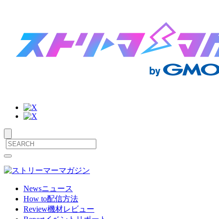
サ
メ
ニ
イ
ュ
ト
ー
News
ニュース
を
How to
配信方法
内
開
Review
機材レビュー
閉
メ