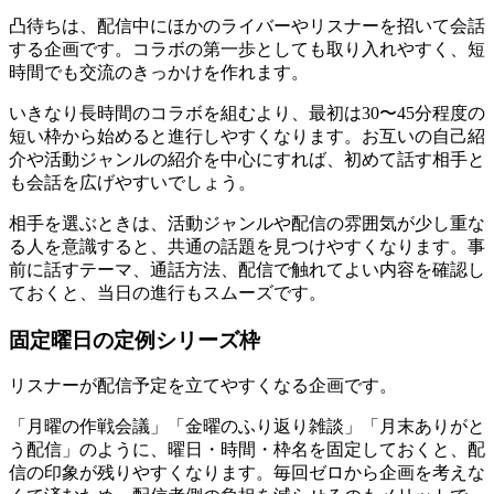
凸待ちは、配信中にほかのライバーやリスナーを招いて会話
する企画です。コラボの第一歩としても取り入れやすく、短
時間でも交流のきっかけを作れます。
いきなり長時間のコラボを組むより、最初は30〜45分程度の
短い枠から始めると進行しやすくなります。お互いの自己紹
介や活動ジャンルの紹介を中心にすれば、初めて話す相手と
も会話を広げやすいでしょう。
相手を選ぶときは、活動ジャンルや配信の雰囲気が少し重な
る人を意識すると、共通の話題を見つけやすくなります。事
前に話すテーマ、通話方法、配信で触れてよい内容を確認し
ておくと、当日の進行もスムーズです。
固定曜日の定例シリーズ枠
リスナーが配信予定を立てやすくなる企画です。
「月曜の作戦会議」「金曜のふり返り雑談」「月末ありがと
う配信」のように、曜日・時間・枠名を固定しておくと、配
信の印象が残りやすくなります。毎回ゼロから企画を考えな