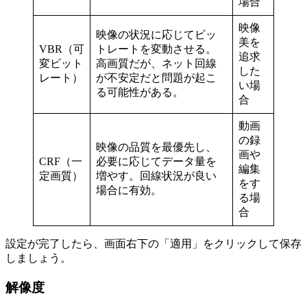
場合
映像
映像の状況に応じてビッ
美を
VBR（可
トレートを変動させる。
追求
変ビット
高画質だが、ネット回線
した
レート）
が不安定だと問題が起こ
い場
る可能性がある。
合
動画
の録
映像の品質を最優先し、
画や
CRF（一
必要に応じてデータ量を
編集
定画質）
増やす。回線状況が良い
をす
場合に有効。
る場
合
設定が完了したら、画面右下の「適用」をクリックして保存
しましょう。
解像度