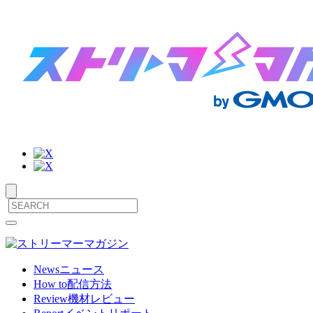
サ
メ
ニ
イ
ュ
ト
ー
News
ニュース
を
How to
配信方法
内
開
Review
機材レビュー
閉
メ