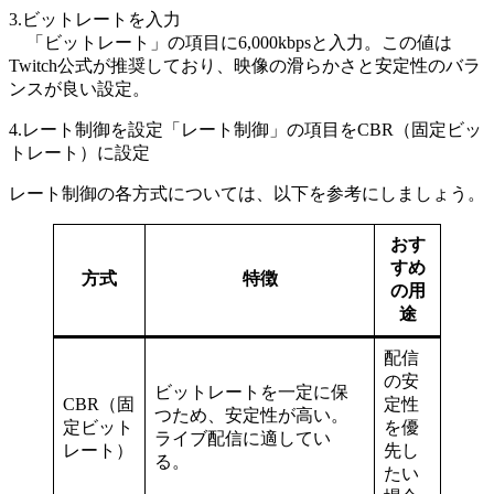
3.ビットレートを入力
「ビットレート」の項目に6,000kbpsと入力。この値は
Twitch公式が推奨しており、映像の滑らかさと安定性のバラ
ンスが良い設定。
4.レート制御を設定「レート制御」の項目をCBR（固定ビッ
トレート）に設定
レート制御の各方式については、以下を参考にしましょう。
おす
すめ
方式
特徴
の用
途
配信
の安
ビットレートを一定に保
CBR（固
定性
つため、安定性が高い。
定ビット
を優
ライブ配信に適してい
レート）
先し
る。
たい