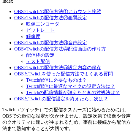
Index
OBS×Twitchの配信方法①アカウント接続
OBS×Twitchの配信方法②画質設定
映像エンコーダ
ビットレート
解像度
OBS×Twitchの配信方法③音声設定
OBS×Twitchの配信方法④配信画面の作り方
配信枠の設定
テスト配信
OBS×Twitchの配信方法⑤設定内容の保存
OBSとTwitchを使った配信方法でよくある質問
Twitch配信に必要なものは？
Twitch配信に最適なマイクの設定方法は？
Twitchの配信情報が消えたときの対処法は？
OBSとTwitchの配信設定を終えたら、次は？
Twitch（ツイッチ）での配信をスムーズに始めるためには、
OBSでの適切な設定が欠かせません。設定次第で映像や音声
のクオリティに違いが生まれるため、事前に接続から配信方
法まで熟知することが大切です。