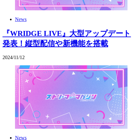
News
『WRIDGE LIVE』大型アップデート
発表！縦型配信や新機能を搭載
2024
/
11
/
12
News