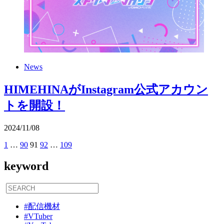
News
HIMEHINAがInstagram公式アカウン
トを開設！
2024
/
11
/
08
前
1
…
90
91
92
…
109
次
投
へ
へ
稿
keyword
の
ペ
#配信機材
ー
#VTuber