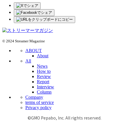
© 2024 Streamer Magazine
ABOUT
About
All
News
How to
Review
Report
Interview
Column
Company
terms of service
Privacy policy
©GMO Pepabo, Inc. All rights reserved.