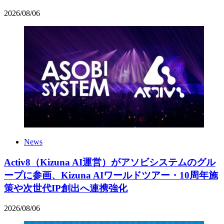
2026
/
08
/
06
News
Activ8（Kizuna AI運営）がアソビシステムのグル
ープに参画、Kizuna AIワールドツアー・10周年施
策や次世代IP創出へ連携強化
2026
/
08
/
06