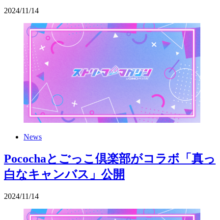
2024
/
11
/
14
News
Pocochaとごっこ倶楽部がコラボ「真っ
白なキャンバス」公開
2024
/
11
/
14