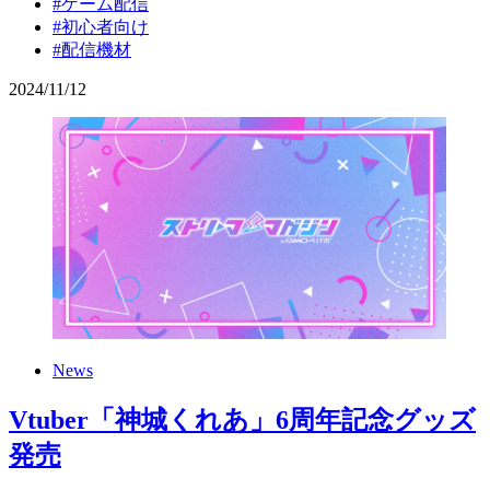
#ゲーム配信
#初心者向け
#配信機材
2024
/
11
/
12
News
Vtuber「神城くれあ」6周年記念グッズ
発売