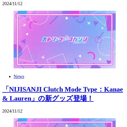
2024
/
11
/
12
News
「NIJISANJI Clutch Mode Type：Kanae
& Lauren」の新グッズ登場！
2024
/
11
/
12