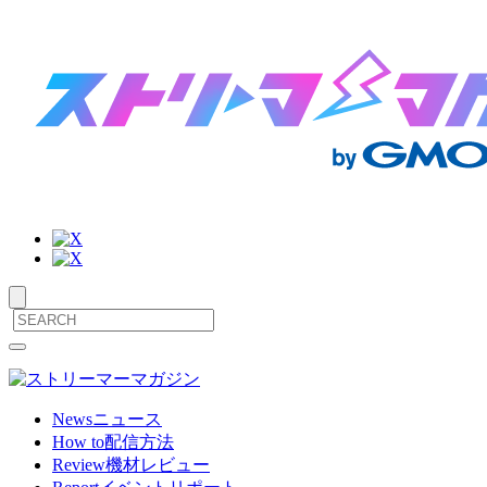
サ
メ
ニ
イ
ュ
ト
ー
News
ニュース
を
How to
配信方法
内
開
Review
機材レビュー
閉
メ