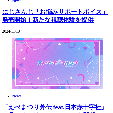
News
にじさんじ「お悩みサポートボイス」
発売開始！新たな視聴体験を提供
2024
/
11
/
13
News
「えぺまつり外伝 feat.日本赤十字社」