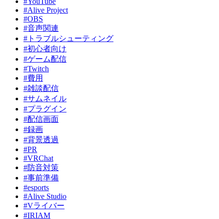
#YouTube
ジ
#Alive Project
送
#OBS
#音声関連
り
#トラブルシューティング
#初心者向け
#ゲーム配信
#Twitch
#費用
#雑談配信
#サムネイル
#プラグイン
#配信画面
#録画
#背景透過
#PR
#VRChat
#防音対策
#事前準備
#esports
#Alive Studio
#Vライバー
#IRIAM