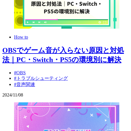
How to
OBSでゲーム音が入らない原因と対処
法｜PC・Switch・PS5の環境別に解決
#OBS
#トラブルシューティング
#音声関連
2024
/
11
/
08