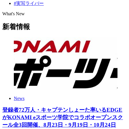
#実写ライバー
What's New
新着情報
News
登録者72万人・キャプテンしょーた率いるEDGE
がKONAMI eスポーツ学院でコラボオープンスク
ール全3回開催、8月23日・9月19日・10月24日