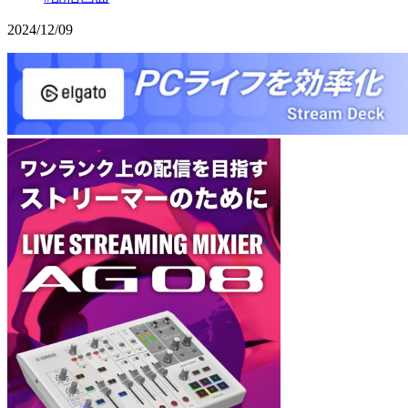
2024
/
12
/
09
Elgato:PC
YAMAHA:PC