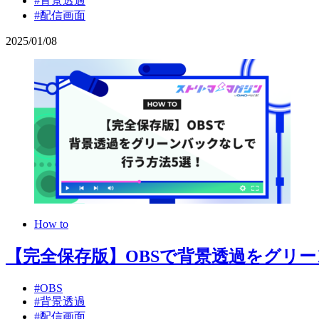
#背景透過
#配信画面
2025
/
01
/
08
How to
【完全保存版】OBSで背景透過をグリ
#OBS
#背景透過
#配信画面