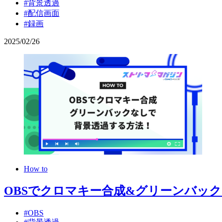
#背景透過
#配信画面
#録画
2025
/
02
/
26
How to
OBSでクロマキー合成&グリーンバッ
#OBS