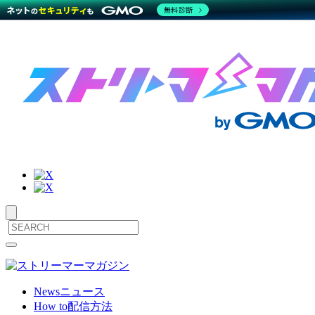
無料診断
サ
メ
ニ
イ
ュ
ト
ー
News
ニュース
を
How to
配信方法
内
開