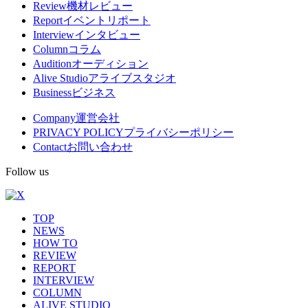
Review
機材レビュー
閉
メ
Report
イベントリポート
Interview
インタビュー
ニ
Column
コラム
ュ
Audition
オーディション
Alive Studio
アライブスタジオ
ー
Business
ビジネス
Company
運営会社
PRIVACY POLICY
プライバシーポリシー
Contact
お問い合わせ
Follow us
TOP
NEWS
HOW TO
REVIEW
REPORT
INTERVIEW
COLUMN
ALIVE STUDIO