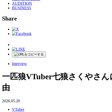
AUDITION
BUSINESS
Share
Interview
一匹狼VTuber七狼さくや
由
2026.05.20
VTuber