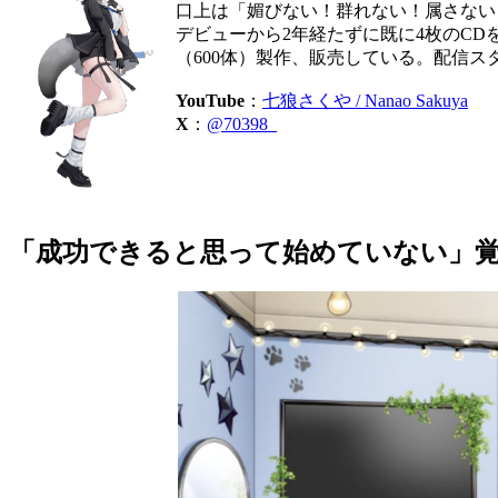
口上は「媚びない！群れない！属さない
デビューから2年経たずに既に4枚のC
（600体）製作、販売している。配信
YouTube
：
七狼さくや / Nanao Sakuya
X
：
@70398_
「成功できると思って始めていない」