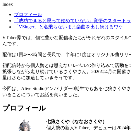
Index
プロフィール
「成功できると思って始めていない」覚悟のスタートラ
「VSinger」と名乗らないまま楽曲を出し続けるワケ
VTuber界では、個性豊かな配信者たちがそれぞれのスタイ
んです。
配信は1回4〜8時間と長尺で、半年に1度はオリジナル曲リ
初配信時から個人勢とは思えないレベルの作り込みで活動を
拡張しながら走り続けているさくやさん。2026年4月に開催された
量はさらに加速していきそうです。
今回は、Alive Studioアンバサダー0期生でもある七
いることについてお話を伺いました。
プロフィール
七狼さくや（ななおさくや）
個人勢の新人VTuber、デビューは2024