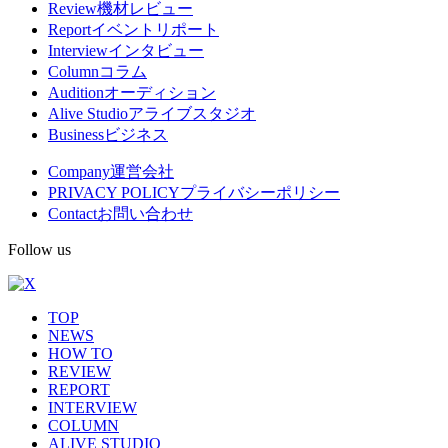
Review
機材レビュー
閉
メ
Report
イベントリポート
Interview
インタビュー
ニ
Column
コラム
ュ
Audition
オーディション
Alive Studio
アライブスタジオ
ー
Business
ビジネス
Company
運営会社
PRIVACY POLICY
プライバシーポリシー
Contact
お問い合わせ
Follow us
TOP
NEWS
HOW TO
REVIEW
REPORT
INTERVIEW
COLUMN
ALIVE STUDIO