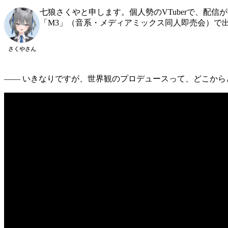
七狼さくやと申します。個人勢のVTuberで、配
「M3」（音系・メディアミックス同人即売会）で
さくやさん
―― いきなりですが、世界観のプロデュースって、どこか