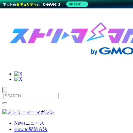
無料診断
サ
メ
ニ
イ
ュ
ト
ー
News
ニュース
を
How to
配信方法
内
開