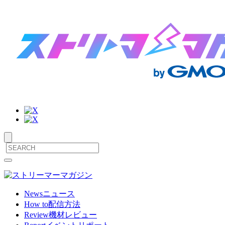
サ
メ
ニ
イ
ュ
ト
ー
News
ニュース
を
How to
配信方法
内
開
Review
機材レビュー
閉
メ