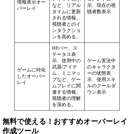
情報表示オー
など、リアル
示、現在の視
バーレイ
タイムに更新
聴者数表示
される情報。
視聴者とのイ
ンタラクショ
ンを高める。
HPバー、ス
テータス表
示、使用中の
ゲーム実況中
武器/アイテ
のキャラクタ
ゲームに特化
ム、ミニマッ
ーの状態表
したオーバー
プなど、ゲー
示、使用スキ
レイ
ムプレイに関
ルのクールダ
連する情報。
ウン表示
視聴者の理解
を深める。
無料で使える！おすすめオーバーレイ
作成ツール