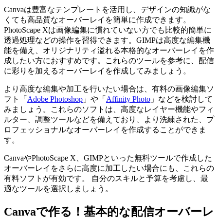
Canvaは豊富なテンプレートを活用し、デザインの知識がな
くても高品質なオーバーレイを簡単に作成できます。
PhotoScape Xは画像編集に慣れていない方でも比較的簡単に
透過処理などの操作を習得できます。GIMPは高度な編集機
能を備え、オリジナリティ溢れる本格的なオーバーレイを作
成したい方におすすめです。これらのツールを参考に、配信
に彩りを加えるオーバーレイを作成してみましょう。
より高度な編集や加工を行いたい場合は、有料の画像編集ソ
フト「
Adobe Photoshop
」や「
Affinity Photo
」などを検討して
みましょう。これらのソフトは、高度なレイヤー機能やフィ
ルター、調整ツールなどを備えており、より洗練された、プ
ロフェッショナルなオーバーレイを作成することができま
す。
CanvaやPhotoScape X、GIMPといった無料ツールで作成した
オーバーレイをさらに高度に加工したい場合にも、これらの
有料ソフトが有効です。 自分のスキルと予算を考慮し、最
適なツールを選択しましょう。
Canvaで作る！基本的な配信オーバーレ