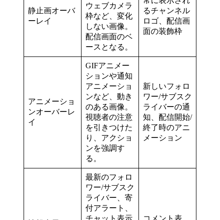
常に表示され
ウェブカメラ
静止画オーバ
るチャンネル
枠など、変化
ーレイ
ロゴ、配信画
しない画像。
面の装飾枠
配信画面のベ
ースとなる。
GIFアニメー
ションや通知
アニメーショ
新しいフォロ
ンなど、動き
ワー/サブスク
アニメーショ
のある画像。
ライバーの通
ンオーバーレ
視聴者の注意
知、配信開始/
イ
を引きつけた
終了時のアニ
り、アクショ
メーション
ンを強調す
る。
最新のフォロ
ワー/サブスク
ライバー、寄
付アラート、
チャット表示
コメント表