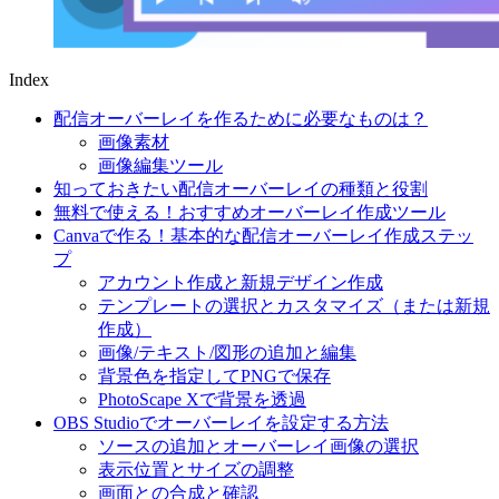
Index
配信オーバーレイを作るために必要なものは？
画像素材
画像編集ツール
知っておきたい配信オーバーレイの種類と役割
無料で使える！おすすめオーバーレイ作成ツール
Canvaで作る！基本的な配信オーバーレイ作成ステッ
プ
アカウント作成と新規デザイン作成
テンプレートの選択とカスタマイズ（または新規
作成）
画像/テキスト/図形の追加と編集
背景色を指定してPNGで保存
PhotoScape Xで背景を透過
OBS Studioでオーバーレイを設定する方法
ソースの追加とオーバーレイ画像の選択
表示位置とサイズの調整
画面との合成と確認