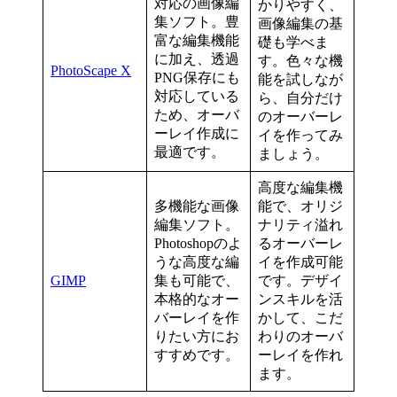
対応の画像編
かりやすく、
集ソフト。豊
画像編集の基
富な編集機能
礎も学べま
に加え、透過
す。色々な機
PhotoScape X
PNG保存にも
能を試しなが
対応している
ら、自分だけ
ため、オーバ
のオーバーレ
ーレイ作成に
イを作ってみ
最適です。
ましょう。
高度な編集機
多機能な画像
能で、オリジ
編集ソフト。
ナリティ溢れ
Photoshopのよ
るオーバーレ
うな高度な編
イを作成可能
GIMP
集も可能で、
です。デザイ
本格的なオー
ンスキルを活
バーレイを作
かして、こだ
りたい方にお
わりのオーバ
すすめです。
ーレイを作れ
ます。