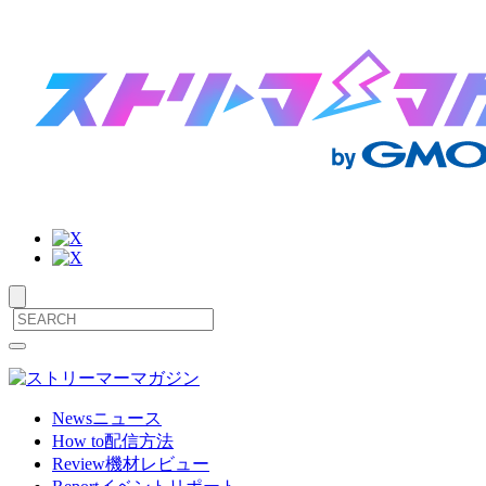
サ
メ
ニ
イ
ュ
ト
ー
News
ニュース
を
How to
配信方法
内
開
Review
機材レビュー
閉
メ