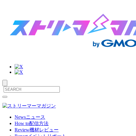
サ
メ
ニ
イ
ュ
ト
ー
News
ニュース
を
How to
配信方法
内
開
Review
機材レビュー
閉
メ