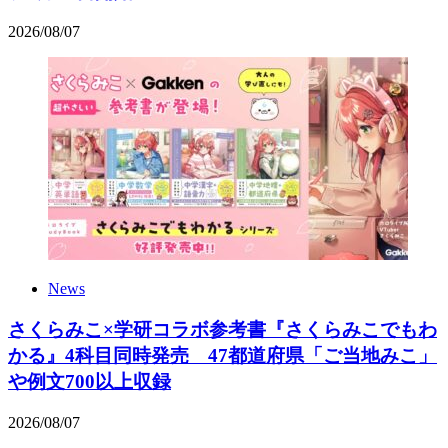
2026
/
08
/
07
News
さくらみこ×学研コラボ参考書『さくらみこでもわ
かる』4科目同時発売 47都道府県「ご当地みこ」
や例文700以上収録
2026
/
08
/
07