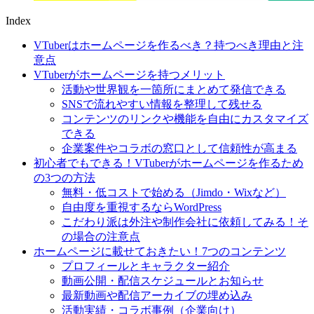
Index
VTuberはホームページを作るべき？持つべき理由と注
意点
VTuberがホームページを持つメリット
活動や世界観を一箇所にまとめて発信できる
SNSで流れやすい情報を整理して残せる
コンテンツのリンクや機能を自由にカスタマイズ
できる
企業案件やコラボの窓口として信頼性が高まる
初心者でもできる！VTuberがホームページを作るため
の3つの方法
無料・低コストで始める（Jimdo・Wixなど）
自由度を重視するならWordPress
こだわり派は外注や制作会社に依頼してみる！そ
の場合の注意点
ホームページに載せておきたい！7つのコンテンツ
プロフィールとキャラクター紹介
動画公開・配信スケジュールとお知らせ
最新動画や配信アーカイブの埋め込み
活動実績・コラボ事例（企業向け）