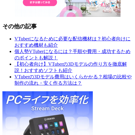
その他の記事
VTuberになるために必要な配信機材は？初心者向けに
おすすめ機材も紹介
個人勢VTuberになるには？手順や費用・成功するため
のポイントも解説！
【初心者向け】VTuberの3Dモデルの作り方を徹底解
説！おすすめソフトも紹介
VTuberの3Dモデル費用はいくらかかる？相場の比較や
制作の流れ・安く作る方法は？
Elgato:SP