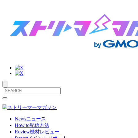
サ
メ
ニ
イ
ュ
ト
ー
News
ニュース
を
How to
配信方法
内
開
Review
機材レビュー
閉
メ