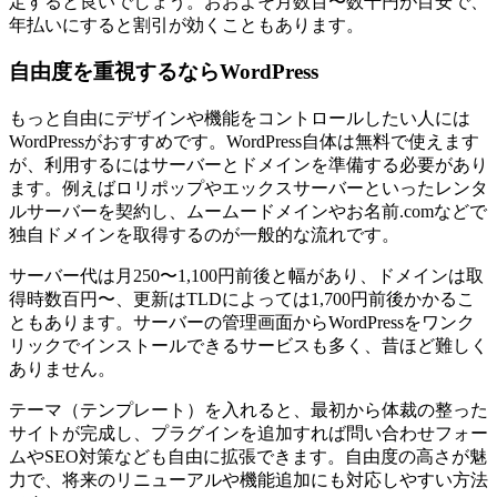
定すると良いでしょう。おおよそ月数百〜数千円が目安で、
年払いにすると割引が効くこともあります。
自由度を重視するならWordPress
もっと自由にデザインや機能をコントロールしたい人には
WordPressがおすすめです。WordPress自体は無料で使えます
が、利用するにはサーバーとドメインを準備する必要があり
ます。例えばロリポップやエックスサーバーといったレンタ
ルサーバーを契約し、ムームードメインやお名前.comなどで
独自ドメインを取得するのが一般的な流れです。
サーバー代は月250〜1,100円前後と幅があり、ドメインは取
得時数百円〜、更新はTLDによっては1,700円前後かかるこ
ともあります。サーバーの管理画面からWordPressをワンク
リックでインストールできるサービスも多く、昔ほど難しく
ありません。
テーマ（テンプレート）を入れると、最初から体裁の整った
サイトが完成し、プラグインを追加すれば問い合わせフォー
ムやSEO対策なども自由に拡張できます。自由度の高さが魅
力で、将来のリニューアルや機能追加にも対応しやすい方法