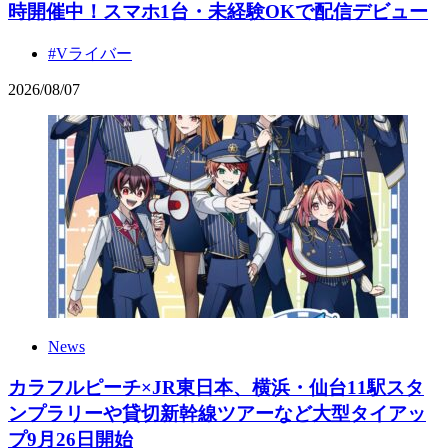
時開催中！スマホ1台・未経験OKで配信デビュー
#Vライバー
2026
/
08
/
07
News
カラフルピーチ×JR東日本、横浜・仙台11駅スタ
ンプラリーや貸切新幹線ツアーなど大型タイアッ
プ9月26日開始