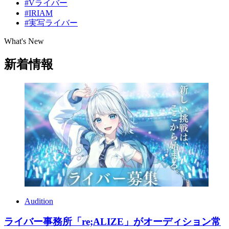
#Vライバー
#IRIAM
#実写ライバー
What's New
新着情報
Audition
ライバー事務所「re;ALIZE」がオーディション常