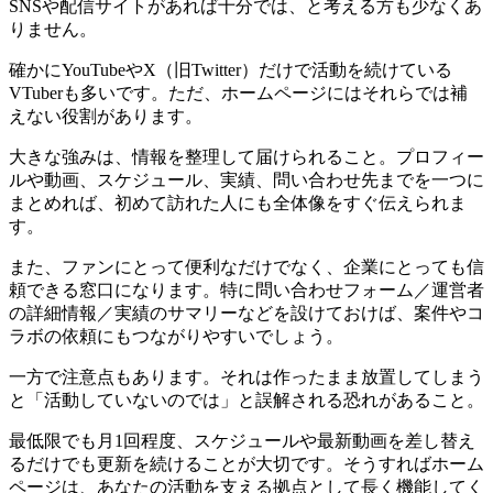
SNSや配信サイトがあれば十分では、と考える方も少なくあ
りません。
確かにYouTubeやX（旧Twitter）だけで活動を続けている
VTuberも多いです。ただ、ホームページにはそれらでは補
えない役割があります。
大きな強みは、情報を整理して届けられること。プロフィー
ルや動画、スケジュール、実績、問い合わせ先までを一つに
まとめれば、初めて訪れた人にも全体像をすぐ伝えられま
す。
また、ファンにとって便利なだけでなく、企業にとっても信
頼できる窓口になります。特に問い合わせフォーム／運営者
の詳細情報／実績のサマリーなどを設けておけば、案件やコ
ラボの依頼にもつながりやすいでしょう。
一方で注意点もあります。それは作ったまま放置してしまう
と「活動していないのでは」と誤解される恐れがあること。
最低限でも月1回程度、スケジュールや最新動画を差し替え
るだけでも更新を続けることが大切です。そうすればホーム
ページは、あなたの活動を支える拠点として長く機能してく