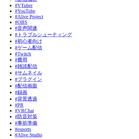
#VTuber
#YouTube
#Alive Project
#OBS
#音声関連
#トラブルシューティング
#初心者向け
#ゲーム配信
#Twitch
#費用
#雑談配信
#サムネイル
#プラグイン
#配信画面
#録画
#背景透過
#PR
#VRChat
#防音対策
#事前準備
#esports
#Alive Studio