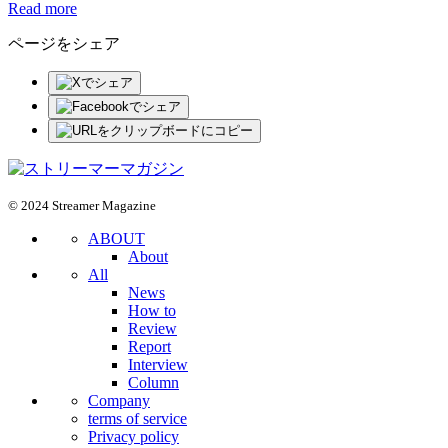
Read more
ページをシェア
© 2024 Streamer Magazine
ABOUT
About
All
News
How to
Review
Report
Interview
Column
Company
terms of service
Privacy policy