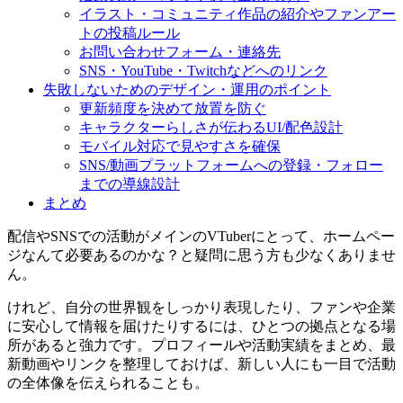
イラスト・コミュニティ作品の紹介やファンアー
トの投稿ルール
お問い合わせフォーム・連絡先
SNS・YouTube・Twitchなどへのリンク
失敗しないためのデザイン・運用のポイント
更新頻度を決めて放置を防ぐ
キャラクターらしさが伝わるUI/配色設計
モバイル対応で見やすさを確保
SNS/動画プラットフォームへの登録・フォロー
までの導線設計
まとめ
配信やSNSでの活動がメインのVTuberにとって、ホームペー
ジなんて必要あるのかな？と疑問に思う方も少なくありませ
ん。
けれど、自分の世界観をしっかり表現したり、ファンや企業
に安心して情報を届けたりするには、ひとつの拠点となる場
所があると強力です。プロフィールや活動実績をまとめ、最
新動画やリンクを整理しておけば、新しい人にも一目で活動
の全体像を伝えられることも。