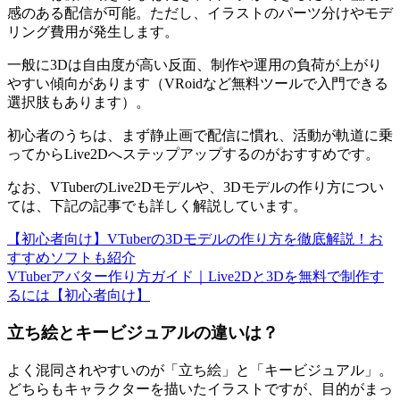
感のある配信が可能。ただし、イラストのパーツ分けやモデ
リング費用が発生します。
一般に3Dは自由度が高い反面、制作や運用の負荷が上がり
やすい傾向があります（VRoidなど無料ツールで入門できる
選択肢もあります）。
初心者のうちは、まず静止画で配信に慣れ、活動が軌道に乗
ってからLive2Dへステップアップするのがおすすめです。
なお、VTuberのLive2Dモデルや、3Dモデルの作り方につい
ては、下記の記事でも詳しく解説しています。
【初心者向け】VTuberの3Dモデルの作り方を徹底解説！お
すすめソフトも紹介
VTuberアバター作り方ガイド｜Live2Dと3Dを無料で制作す
るには【初心者向け】
立ち絵とキービジュアルの違いは？
よく混同されやすいのが「立ち絵」と「キービジュアル」。
どちらもキャラクターを描いたイラストですが、目的がまっ