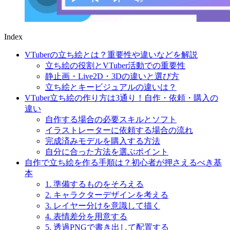
Index
VTuberの立ち絵とは？重要性や違いなどを解説
立ち絵の役割とVTuber活動での重要性
静止画・Live2D・3Dの違いと選び方
立ち絵とキービジュアルの違いは？
VTuber立ち絵の作り方は3通り！自作・依頼・購入の
違い
自作する場合の必要スキルとソフト
イラストレーターに依頼する場合の流れ
完成済みモデルを購入する方法
自分に合った方法を選ぶポイント
自作で立ち絵を作る手順は？初心者が押さえるべき基
本
1. 準備するものをそろえる
2. キャラクターデザインを考える
3. レイヤー分けを意識して描く
4. 表情差分を用意する
5. 透過PNGで書き出して配置する