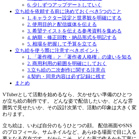
6. 少しずつアップデートしていく
立ち絵を依頼する前に決めておくべき5つのこと
1. キャラクター設定と世界観を明確にする
2. 使用目的と配信媒体を伝える
3. 希望テイストを伝える参考資料を集める
4. 納期・修正回数・納品形式を明記する
5. 相場を把握して予算を立てる
立ち絵を使う際に注意すべきポイント
1. 「著作権」と「著作者人格権」の違いを知る
2. 商用利用の範囲を明確にしておく
3.立ち絵の二次創作に関する注意点
4.契約・同意内容は必ず記録に残す
まとめ
VTuberとして活動を始めるなら、欠かせない準備のひとつ
が立ち絵の制作です。 どんな姿で配信したいか、どんな雰
囲気で見せたいか、その設計次第で、活動の印象は大きく変
わります。
立ち絵は、いわば自分のもうひとつの顔。 配信画面やSNS
のプロフィール、サムネイルなど、あらゆる場面で目に入る
要となる存在です。だからこそ、どんな形で作るかを丁寧に