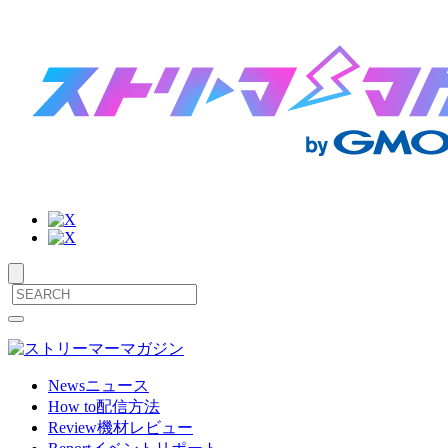
サ
メ
ニ
イ
ュ
ト
ー
News
ニュース
を
How to
配信方法
内
開
Review
機材レビュー
閉
メ