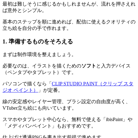
最初は難しそうに感じるかもしれませんが、流れを押さえれ
ば意外とシンプル。
基本のステップを順に進めれば、配信に使えるクオリティの
立ち絵を自分の手で作れます。
1. 準備するものをそろえる
まずは制作環境を整えましょう。
必要なのは、イラストを描くための
ソフト
と入力デバイス
（ペンタブやタブレット）です。
パソコンで描くなら「
CLIP STUDIO PAINT（クリップ スタ
ジオ ペイント）
」が定番。
線の安定感やレイヤー管理、ブラシ設定の自由度が高く、
VTuber立ち絵にも向いています。
スマホやタブレット中心なら、無料で使える「ibisPaint」や
「メディバンペイント」もおすすめです。
仕上げは透過PNGを書き出す前提で進めます。