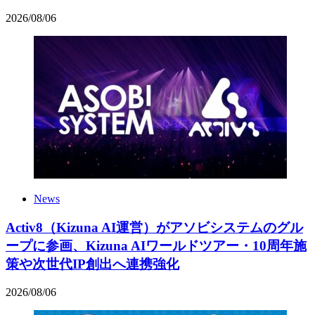
2026
/
08
/
06
News
Activ8（Kizuna AI運営）がアソビシステムのグル
ープに参画、Kizuna AIワールドツアー・10周年施
策や次世代IP創出へ連携強化
2026
/
08
/
06