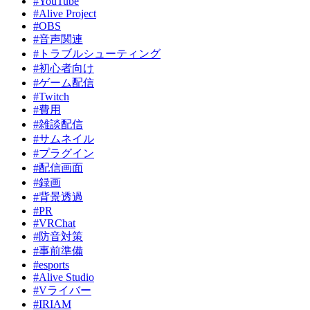
#YouTube
ジ
#Alive Project
送
#OBS
#音声関連
り
#トラブルシューティング
#初心者向け
#ゲーム配信
#Twitch
#費用
#雑談配信
#サムネイル
#プラグイン
#配信画面
#録画
#背景透過
#PR
#VRChat
#防音対策
#事前準備
#esports
#Alive Studio
#Vライバー
#IRIAM