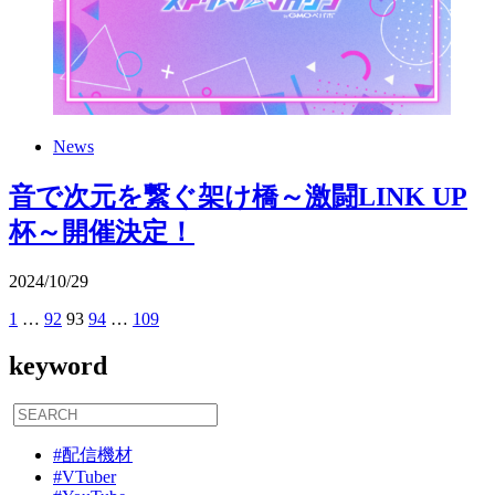
News
音で次元を繋ぐ架け橋～激闘LINK UP
杯～開催決定！
2024
/
10
/
29
前
1
…
92
93
94
…
109
次
投
へ
へ
稿
keyword
の
ペ
#配信機材
ー
#VTuber