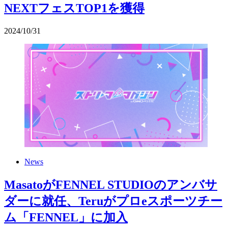
NEXTフェスTOP1を獲得
2024
/
10
/
31
News
MasatoがFENNEL STUDIOのアンバサ
ダーに就任、Teruがプロeスポーツチー
ム「FENNEL」に加入