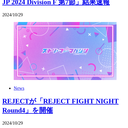
JP 2024 Division F 第7節」結果速報
2024
/
10
/
29
News
REJECTが「REJECT FIGHT NIGHT
Round4」を開催
2024
/
10
/
29