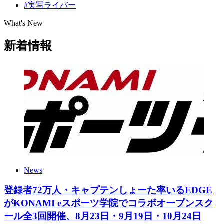
#実写ライバー
What's New
新着情報
News
登録者72万人・キャプテンしょーた率いるEDGE
がKONAMI eスポーツ学院でコラボオープンスク
ール全3回開催、8月23日・9月19日・10月24日