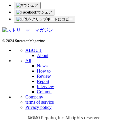
© 2024 Streamer Magazine
ABOUT
About
All
News
How to
Review
Report
Interview
Column
Company
terms of service
Privacy policy
©GMO Pepabo, Inc. All rights reserved.