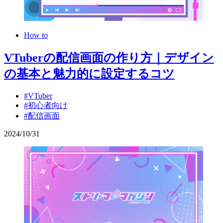
How to
VTuberの配信画面の作り方｜デザイン
の基本と魅力的に設定するコツ
#VTuber
#初心者向け
#配信画面
2024
/
10
/
31