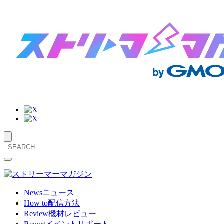
サ
メ
ニ
イ
ュ
ト
ー
News
ニュース
を
How to
配信方法
内
開
Review
機材レビュー
閉
メ