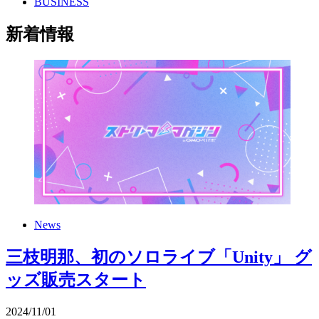
BUSINESS
新着情報
News
三枝明那、初のソロライブ「Unity」 グ
ッズ販売スタート
2024
/
11
/
01