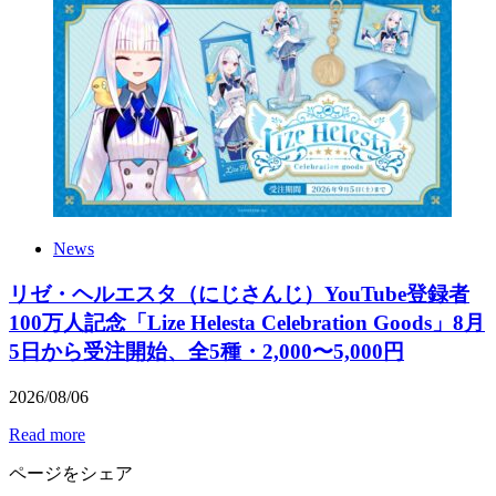
News
リゼ・ヘルエスタ（にじさんじ）YouTube登録者
100万人記念「Lize Helesta Celebration Goods」8月
5日から受注開始、全5種・2,000〜5,000円
2026
/
08
/
06
Read more
ページをシェア