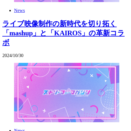
News
ライブ映像制作の新時代を切り拓く
「mashup」と「KAIROS」の革新コラ
ボ
2024
/
10
/
30
News