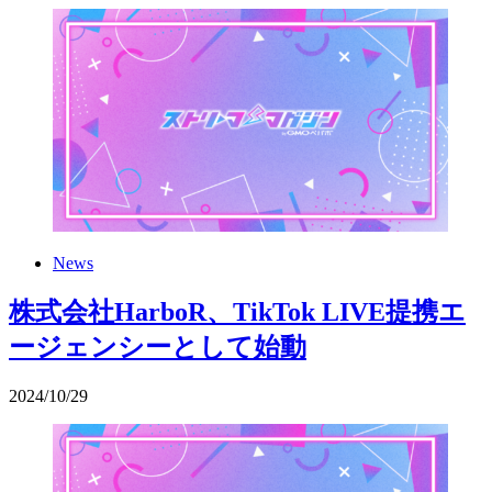
News
株式会社HarboR、TikTok LIVE提携エ
ージェンシーとして始動
2024
/
10
/
29