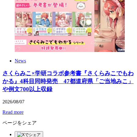
News
さくらみこ×学研コラボ参考書『さくらみこでもわ
かる』4科目同時発売 47都道府県「ご当地みこ」
や例文700以上収録
2026
/
08
/
07
Read more
ページをシェア