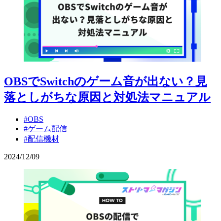
OBSでSwitchのゲーム音が出ない？見
落としがちな原因と対処法マニュアル
#OBS
#ゲーム配信
#配信機材
2024
/
12
/
09