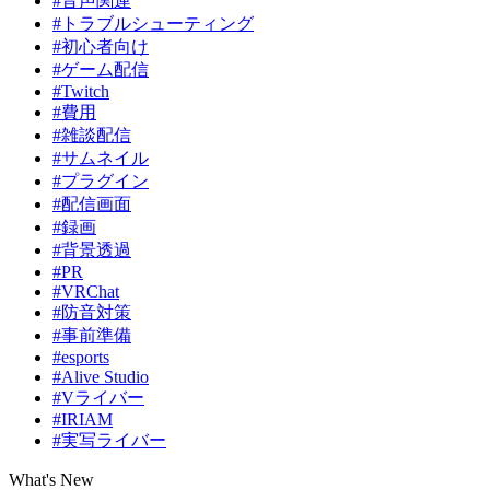
#音声関連
#トラブルシューティング
#初心者向け
#ゲーム配信
#Twitch
#費用
#雑談配信
#サムネイル
#プラグイン
#配信画面
#録画
#背景透過
#PR
#VRChat
#防音対策
#事前準備
#esports
#Alive Studio
#Vライバー
#IRIAM
#実写ライバー
What's New