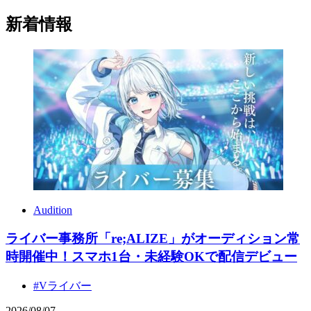
新着情報
Audition
ライバー事務所「re;ALIZE」がオーディション常
時開催中！スマホ1台・未経験OKで配信デビュー
#Vライバー
2026
/
08
/
07