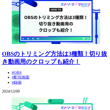
OBSのトリミング方法は3種類！切り抜
き動画用のクロップも紹介！
#OBS
#配信画面
#録画
2024
/
12
/
09