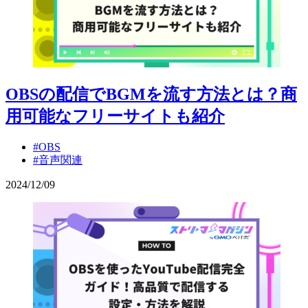
OBSの配信でBGMを流す方法とは？商
用可能なフリーサイトも紹介
#OBS
#音声関連
2024
/
12
/
09