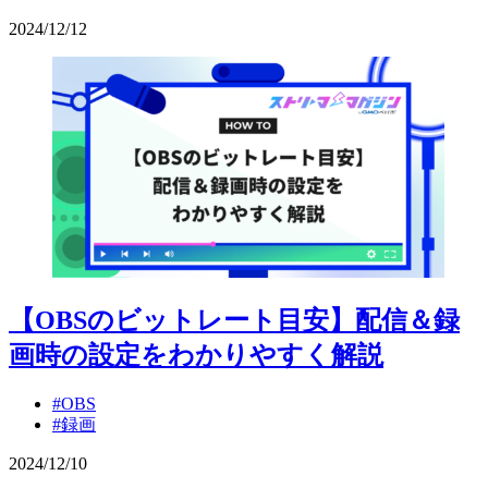
2024
/
12
/
12
【OBSのビットレート目安】配信＆録
画時の設定をわかりやすく解説
#OBS
#録画
2024
/
12
/
10