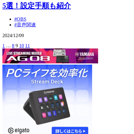
5選！設定手順も紹介
#OBS
#音声関連
2024
/
12
/
09
前
1
…
8
9
10
11
次
投
YAMAHA:SP
へ
へ
稿
の
Elgato:SP
ペ
ー
ジ
送
り