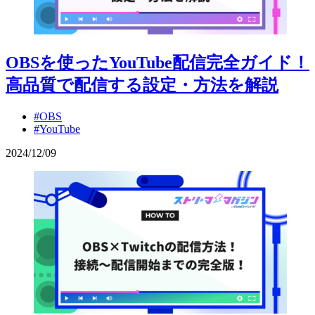
OBSを使ったYouTube配信完全ガイド！
高品質で配信する設定・方法を解説
#OBS
#YouTube
2024
/
12
/
09