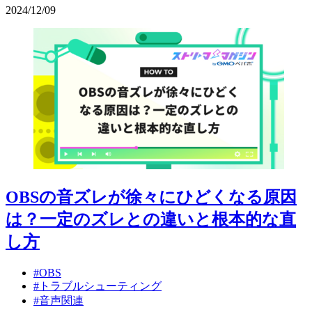
2024
/
12
/
09
OBSの音ズレが徐々にひどくなる原因
は？一定のズレとの違いと根本的な直
し方
#OBS
#トラブルシューティング
#音声関連