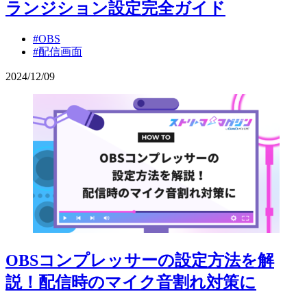
ランジション設定完全ガイド
#OBS
#配信画面
2024
/
12
/
09
OBSコンプレッサーの設定方法を解
説！配信時のマイク音割れ対策に