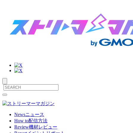
サ
メ
ニ
イ
ュ
ト
ー
News
ニュース
を
How to
配信方法
内
開
Review
機材レビュー
閉
メ