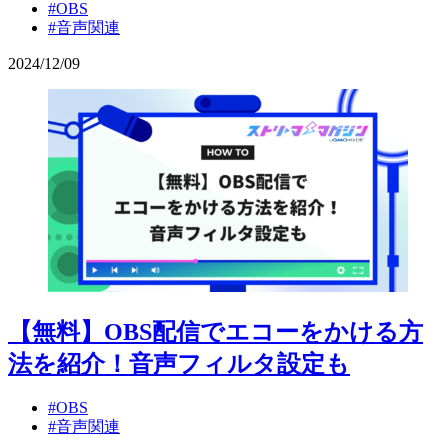
#OBS
#音声関連
2024
/
12
/
09
【無料】OBS配信でエコーをかける方
法を紹介！音声フィルタ設定も
#OBS
#音声関連