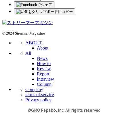
© 2024 Streamer Magazine
ABOUT
About
All
News
How to
Review
Report
Interview
Column
Company
terms of service
Privacy policy
©GMO Pepabo, Inc. All rights reserved.