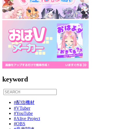
keyword
#配信機材
#VTuber
#YouTube
#Alive Project
#OBS