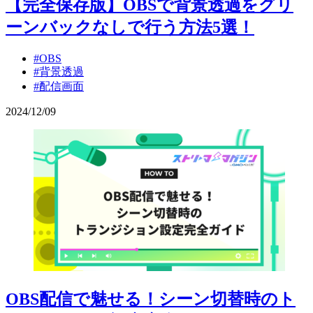
【完全保存版】OBSで背景透過をグリ
ーンバックなしで行う方法5選！
#OBS
#背景透過
#配信画面
2024
/
12
/
09
OBS配信で魅せる！シーン切替時のト