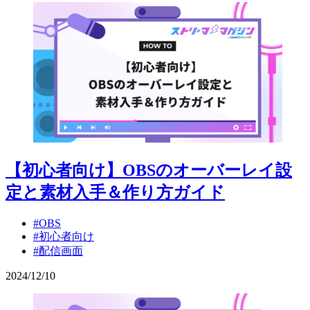
【初心者向け】OBSのオーバーレイ設
定と素材入手＆作り方ガイド
#OBS
#初心者向け
#配信画面
2024
/
12
/
10