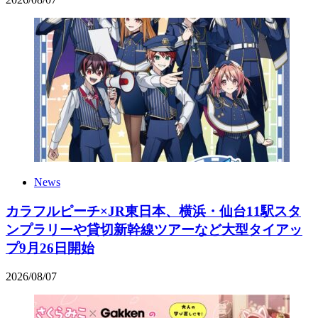
News
カラフルピーチ×JR東日本、横浜・仙台11駅スタ
ンプラリーや貸切新幹線ツアーなど大型タイアッ
プ9月26日開始
2026
/
08
/
07