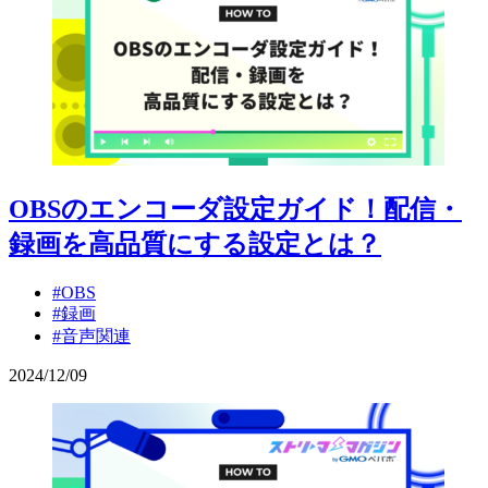
OBSのエンコーダ設定ガイド！配信・
録画を高品質にする設定とは？
#OBS
#録画
#音声関連
2024
/
12
/
09